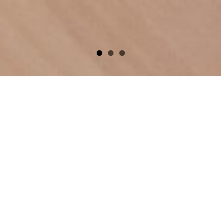
BIENVENUE AU FELIX GRAT
Chambres et
appartements
meublés à Laval