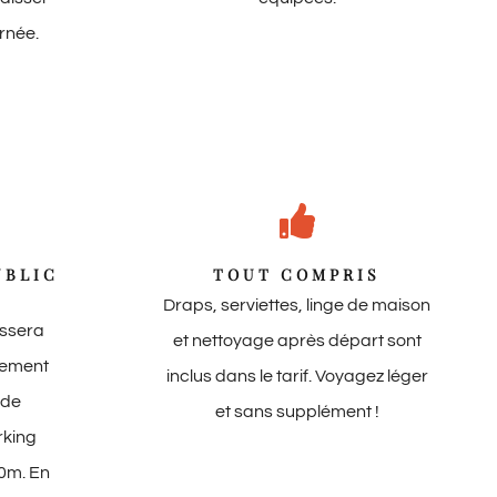
urnée.
UBLIC
TOUT COMPRIS
Draps, serviettes, linge de maison
assera
et nettoyage après départ sont
nnement
inclus dans le tarif. Voyagez léger
 de
et sans supplément !
rking
00m. En