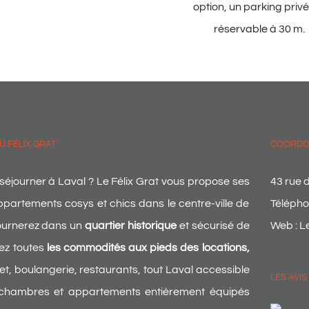
option, un parking privé
réservable à 30 m.
U FÉLIX GRAT
COORDO
séjourner à Laval ? Le Félix Grat vous propose ses
43 rue
artements cosys et chics dans le centre-ville de
Télépho
journerez dans un
quartier historique
et sécurisé de
Web :
Le
ez toutes
les commodités aux pieds des locations,
t, boulangerie, restaurants, tout Laval accessible
LES AVIS
chambres et appartements entièrement équipés