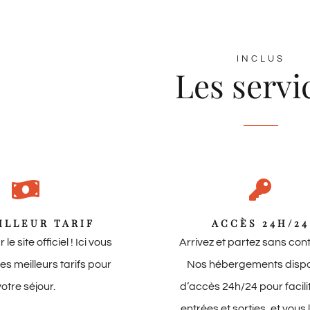
INCLUS
Les servi
ILLEUR TARIF
ACCÈS 24H/24
le site officiel ! Ici vous
Arrivez et partez sans cont
es meilleurs tarifs pour
Nos hébergements disp
votre séjour.
d’accès 24h/24 pour facili
entrées et sorties, et vous 