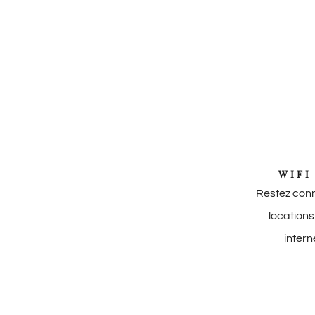
WIFI
Restez con
location
intern