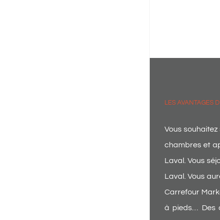
LES AVANTAGES D
Vous souhaitez 
chambres et app
Laval. Vous sé
Laval. Vous aur
Carrefour Marke
à pieds… Des 