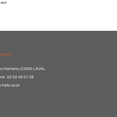
 est
NNÉES
 du hameau 53000 LAVAL
ne :
02 52 46 01 58
 Félix Grat