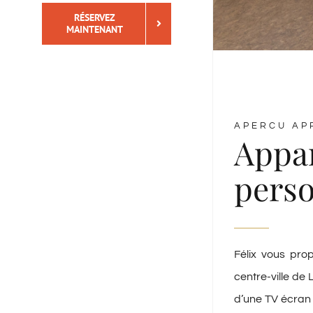
RÉSERVEZ
MAINTENANT
APERCU AP
Appar
pers
Félix vous pro
centre-ville de
d’une TV écran p